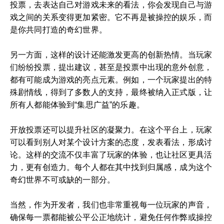
投票，去表达自己对游戏未来的看法，你会发现自己与游
戏之间的关系变得更加紧密。它不再是被操控的娱乐，而
是你共同打造的奇幻世界。
另一方面，这样的设计还能激发更高的创新热情。当玩家
们纷纷投票，提出建议，甚至是投票中出现的意外创意，
都有可能成为游戏的亮点元素。例如，一个玩家提出的特
殊剧情线，得到了多数人的支持，最终被纳入正式版，让
所有人都能体验到“集思广益”的乐趣。
开放投票还可以提升社区的凝聚力。在这个平台上，玩家
可以看到别人对某个设计方案的态度，发表看法，形成讨
论。这样的交流不仅丰富了玩家的体验，也让社区更具活
力，更有创造力。每个人都在其中找到归属感，成为这个
奇幻世界不可或缺的一部分。
当然，作为开发者，我们也非常重视每一位玩家的声音，
确保每一票都能被公平公正地统计，避免任何作弊或操控