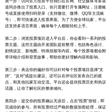
第一步：访问官方投票平台我们在官网、社交媒体等多渠
道同步推出了投票入口。你只需要打开专属网址，注册账
号或直接使用扫码登录（支持微信、微博、QQ等主流账
号），即可快速进入投票界面。为了方便全球玩家，平台
还支持多语言界面，确保每个人都能轻松上手。
第二步：浏览投票项目进入平台后，你会看到一系列的投
票主题。这些主题由开发团队提前整理，包括角色设计、
剧情设定、新地图、特殊技能等内容。每个投票项都会附
带详细介绍和背景故事，帮助你更好理解内容和影响。
第三步：表达你的偏好你可以针对每个投票项目选择“支
持”、“反对”或提出建议。还可以在评论区发表自己的观
点，和其他玩家互动交流。平台还会提供投票历史和热议
话题，让你了解社区的整体倾向。
第四步：提交你的投票确认无误后，点击“投票”按钮，即
完成你的参与。所有投票经过严格的数据加密处理，保证