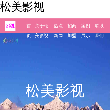
松美影视
首
关于松
热点
招商
案例
联系
页
美影视
新闻
加盟
展示
我们
松美影视