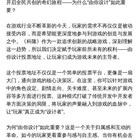
开启全民共创的奇幻旅程——为什么“由你设计”如此重
要？
在游戏行业不断革新的今天，玩家的需求不再仅仅是被动
接受内容，而是希望能更深度地参与到游戏的创造与发展
之中。《科隆》作为一款追求创新的战略游戏，深刻理解
这一趋势，所以我们决定赋予玩家前所未有的权利——由
你设计投票地址，让玩家们成为游戏未来的主导者。
这个投票地址不仅仅是一个简单的投票平台，更像是一扇
大门，通向游戏的核心决策区。在这里，你可以针对游戏
中的角色设定、剧情走向、关卡难度、甚至未来的扩展内
容等多方面进行投票。这种模式打破了传统开发中开发者
单方面决策的局限，将玩家的声量融入到游戏的血脉中，
让“玩家”真正成为“设计者”。
为何“由你设计”如此重要？这是一个关于归属感和互动的
革命。如今的玩家更看重参与感与自主感。当你有机会去