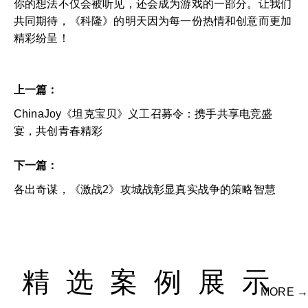
你的想法不仅会被听见，还会成为游戏的一部分。让我们
共同期待，《科隆》的明天因为每一份热情和创意而更加
精彩纷呈！
上一篇：
ChinaJoy《坦克宝贝》义工召募令：携手共享电竞盛
宴，共创青春精彩
下一篇：
各出奇谋，《激战2》攻城战彰显真实战争的策略智慧
精选案例展示
MORE →