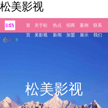
松美影视
首
关于松
热点
招商
案例
联系
页
美影视
新闻
加盟
展示
我们
松美影视