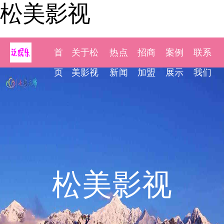
松美影视
首
关于松
热点
招商
案例
联系
页
美影视
新闻
加盟
展示
我们
松美影视