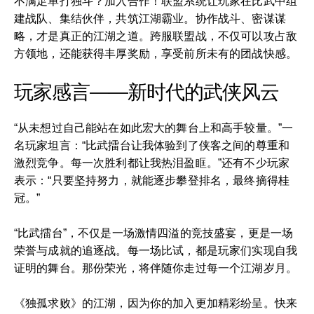
不满足单打独斗？加入合作！联盟系统让玩家在比武中组
建战队、集结伙伴，共筑江湖霸业。协作战斗、密谋谋
略，才是真正的江湖之道。跨服联盟战，不仅可以攻占敌
方领地，还能获得丰厚奖励，享受前所未有的团战快感。
玩家感言——新时代的武侠风云
“从未想过自己能站在如此宏大的舞台上和高手较量。”一
名玩家坦言：“比武擂台让我体验到了侠客之间的尊重和
激烈竞争。每一次胜利都让我热泪盈眶。”还有不少玩家
表示：“只要坚持努力，就能逐步攀登排名，最终摘得桂
冠。”
“比武擂台”，不仅是一场激情四溢的竞技盛宴，更是一场
荣誉与成就的追逐战。每一场比试，都是玩家们实现自我
证明的舞台。那份荣光，将伴随你走过每一个江湖岁月。
《独孤求败》的江湖，因为你的加入更加精彩纷呈。快来