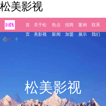
松美影视
首
关于松
热点
招商
案例
联系
页
美影视
新闻
加盟
展示
我们
松美影视